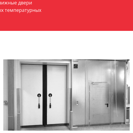
вижные двери
ых температурных