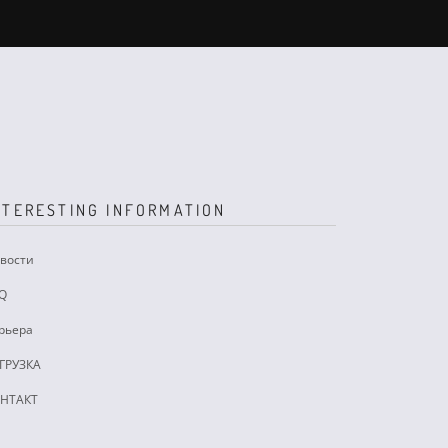
NTERESTING INFORMATION
вости
Q
рьера
ГРУЗКА
НТАКТ