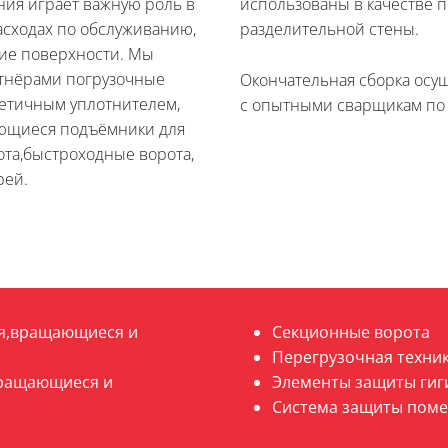
ния играет важную роль в
использованы в качестве п
асходах по обслуживанию,
разделительной стены.
ие поверхности. Мы
ртнёрами погрузочные
Окончательная сборка ос
етичным уплотнителем,
с опытными сварщикам по 
ающиеся подъёмники для
та,быстроходные ворота,
рей.
я,вращающиеся и
Секционные ворота
Перегрузочная техни
вращающиеся и
Элементы защиты гиг
Система защиты поме