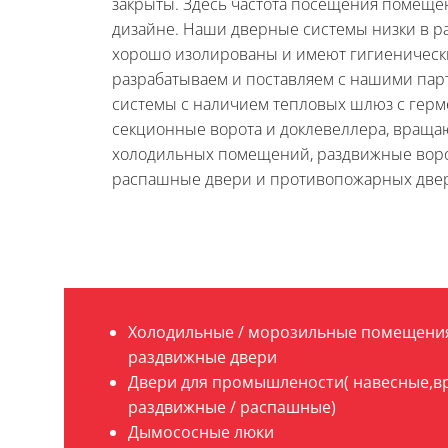
закрыты. Здесь частота посещения помеще
дизайне. Наши дверные системы низки в р
хорошо изолированы и имеют гигиеническ
разрабатываем и поставляем с нашими па
системы с наличием тепловых шлюз с герм
секционные ворота и доклевеллера, вращ
холодильных помещений, раздвижные воро
распашные двери и противопожарных две
Холодильные / морозильные помещени
раздвижные двери
Двери для промышлености( навесные,
раздвижные / распашные)
Дымососные люки