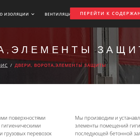
ПЕРЕЙТИ К СОДЕРЖ
ВО ИЗОЛЯЦИИ
ВЕНТИЛЯЦИЯ ВОЗДУХА
НОВОСТИ
ТА,ЭЛЕМЕНТЫ ЗАЩ
ВИС
ДВЕРИ, ВОРОТА,ЭЛЕМЕНТЫ ЗАЩИТЫ
ыми поверхностями
Мы производим и устанавл
и гигиеническими
элементы помещений гиги
и грузовых перевозок
последующей бетонной зал