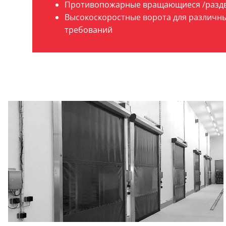
Противопожарные вращающиеся /разд
Высокоскоростные ворота для различн
требований