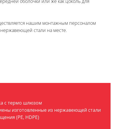
ередней оболочки или же как цоколь для
уществляется нашим монтажным персоналом
нержавеющей стали на месте.
ка с термо шлюзом
иены изготовленные из нержавеющей стали
щения (PE, HDPE)